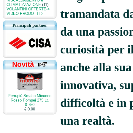
RISCALDAMENTO e
CLIMATIZZAZIONE
(11)
VOLANTINI OFFERTE->
tramandata dal
VIDEO PRODOTTI->
Principali partner
da una passion
curiosità per i
Novità
anche alla sua
innovativa, su
Ferrupiù Smalto Micaceo
difficoltà e i
Rosso Pompei 275 Lt.
0.750
€.0.00
una realtà
.