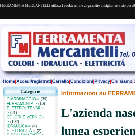
FERRAMENTA MERCANTELLI utilizza i cookie al fine di garantire il miglior servizio possibile. 
Home
|
Accedi/registrati
|
Carrello
|
Condizioni
|
Privacy
|
Chi siamo
|
Categorie
Informazioni su FERRA
GIARDINAGGIO->
(39)
FERRAMENTA->
(10)
ELETTROUTENSILI-
L'azienda nas
>
(81)
COLORI E VERNICI-
>
(102)
IDRAULICA->
(4)
lunga esperie
ELETTRICITÀ->
(2)