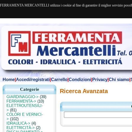
FERRAMENTA MERCANTELLI utilizza i cookie al fine di garantire il miglior servizio possibile. 
Home
|
Accedi/registrati
|
Carrello
|
Condizioni
|
Privacy
|
Chi siamo
|
Categorie
Ricerca Avanzata
GIARDINAGGIO->
(39)
FERRAMENTA->
(10)
ELETTROUTENSILI-
>
(81)
COLORI E VERNICI-
>
(102)
IDRAULICA->
(4)
ELETTRICITÀ->
(2)