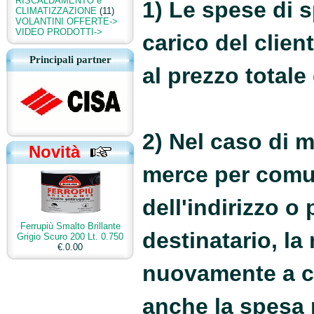
RISCALDAMENTO e
1) Le spese di 
CLIMATIZZAZIONE
(11)
VOLANTINI OFFERTE->
VIDEO PRODOTTI->
carico del clie
Principali partner
al prezzo totale
2) Nel caso di 
Novità
merce per comu
dell'indirizzo o
Ferrupiù Smalto Brillante
destinatario, la
Grigio Scuro 200 Lt. 0.750
€.0.00
nuovamente a c
anche la spesa 