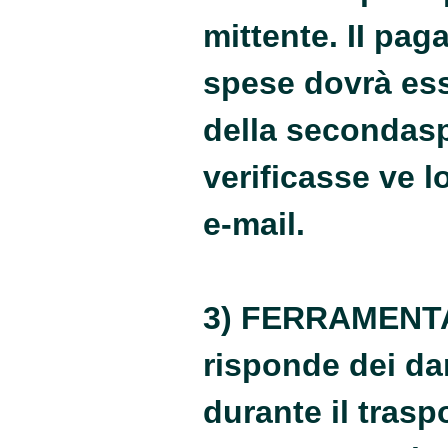
mittente. II pa
spese dovrà ess
della seconda
s
verificasse ve 
e-mail.
3) FERRAMENT
risponde dei da
durante il traspo