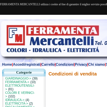
FERRAMENTA MERCANTELLI utilizza i cookie al fine di garantire il miglior servizio possibile. 
Home
|
Accedi/registrati
|
Carrello
|
Condizioni
|
Privacy
|
Chi siamo
|
Categorie
Condizioni di vendita
GIARDINAGGIO->
(39)
FERRAMENTA->
(10)
ELETTROUTENSILI-
>
(81)
COLORI E VERNICI-
>
(102)
IDRAULICA->
(4)
ELETTRICITÀ->
(2)