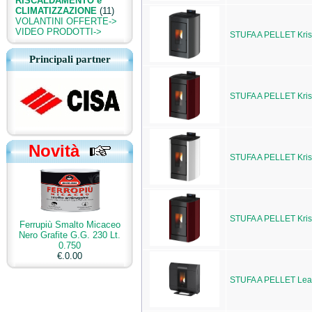
RISCALDAMENTO e
CLIMATIZZAZIONE
(11)
VOLANTINI OFFERTE->
VIDEO PRODOTTI->
STUFA A PELLET Kri
Principali partner
STUFA A PELLET Kri
Novità
STUFA A PELLET Kri
STUFA A PELLET Kri
Ferrupiù Smalto Micaceo
Nero Grafite G.G. 230 Lt.
0.750
€.0.00
STUFA A PELLET Lea