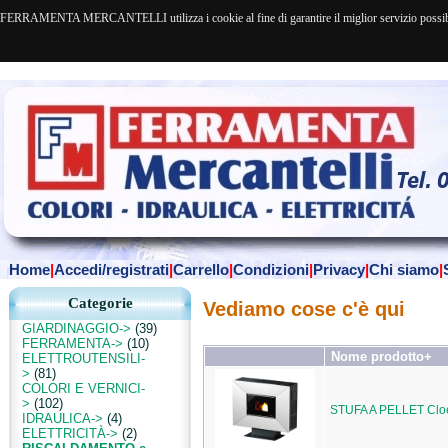
FERRAMENTA MERCANTELLI utilizza i cookie al fine di garantire il miglior servizio possibile. 
Home
|
Accedi/registrati
|
Carrello
|
Condizioni
|
Privacy
|
Chi siamo
|
Categorie
Vediamo cose c'è qui
GIARDINAGGIO->
(39)
FERRAMENTA->
(10)
Nome prodotto+
ELETTROUTENSILI-
>
(81)
COLORI E VERNICI-
>
(102)
STUFA A PELLET Clo
IDRAULICA->
(4)
ELETTRICITÀ->
(2)