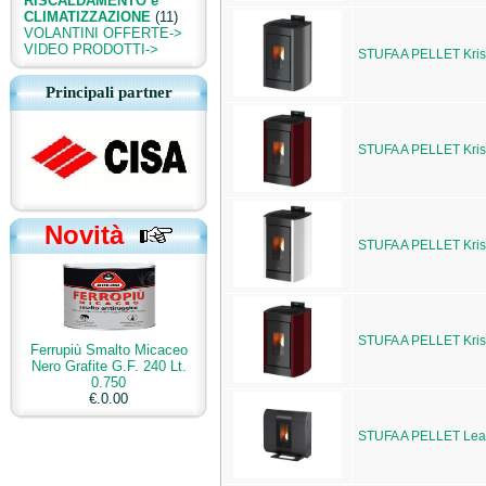
RISCALDAMENTO e
CLIMATIZZAZIONE
(11)
VOLANTINI OFFERTE->
VIDEO PRODOTTI->
STUFA A PELLET Kri
Principali partner
STUFA A PELLET Kri
Novità
STUFA A PELLET Kri
STUFA A PELLET Kri
Ferrupiù Smalto Micaceo
Nero Grafite G.F. 240 Lt.
0.750
€.0.00
STUFA A PELLET Lea