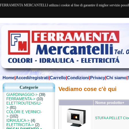
FERRAMENTA MERCANTELLI utilizza i cookie al fine di garantire il miglior servizio possibile. 
Home
|
Accedi/registrati
|
Carrello
|
Condizioni
|
Privacy
|
Chi siamo
|
Categorie
Vediamo cose c'è qui
GIARDINAGGIO->
(39)
FERRAMENTA->
(10)
Nome prodotto+
ELETTROUTENSILI-
>
(81)
COLORI E VERNICI-
>
(102)
STUFA A PELLET Clo
IDRAULICA->
(4)
ELETTRICITÀ->
(2)