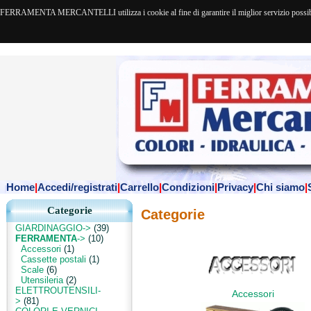
FERRAMENTA MERCANTELLI utilizza i cookie al fine di garantire il miglior servizio possibile. 
Home
|
Accedi/registrati
|
Carrello
|
Condizioni
|
Privacy
|
Chi siamo
|
Categorie
Categorie
GIARDINAGGIO->
(39)
FERRAMENTA
->
(10)
Accessori
(1)
Cassette postali
(1)
Scale
(6)
Utensileria
(2)
ELETTROUTENSILI-
Accessori
>
(81)