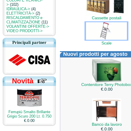
COLORI E VERNICI-
>
(102)
IDRAULICA->
(4)
ELETTRICITÀ->
(2)
RISCALDAMENTO e
Cassette postali
CLIMATIZZAZIONE
(11)
VOLANTINI OFFERTE->
VIDEO PRODOTTI->
Principali partner
Scale
Nuovi prodotti per agosto
Novità
Contenitore Terry Photobo
€.0.00
Ferrupiù Smalto Brillante
Grigio Scuro 200 Lt. 0.750
€.0.00
Banco da lavoro
€.0.00