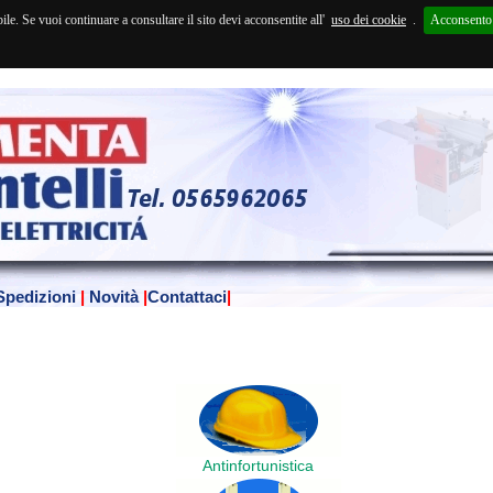
Se vuoi continuare a consultare il sito devi acconsentite all'
uso dei cookie
.
Acconsento
Spedizioni
|
Novità
|
Contattaci
|
Antinfortunistica