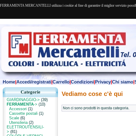
FERRAMENTA MERCANTELLI utilizza i cookie al fine di garantire il miglior servizio possibile. 
Home
|
Accedi/registrati
|
Carrello
|
Condizioni
|
Privacy
|
Chi siamo
|
Categorie
Vediamo cose c'è qui
GIARDINAGGIO->
(39)
FERRAMENTA
->
(10)
Non ci sono prodotti in questa categoria.
Accessori
(1)
Cassette postali
(1)
Scale
(6)
Utensileria
(2)
ELETTROUTENSILI-
>
(81)