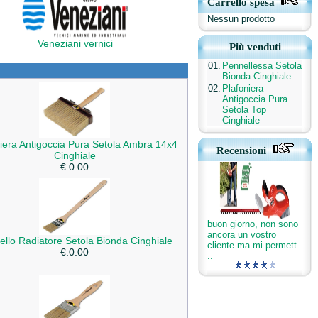
Carrello spesa
Nessun prodotto
Veneziani vernici
Più venduti
01.
Pennellessa Setola
Bionda Cinghiale
02.
Plafoniera
Antigoccia Pura
Setola Top
Cinghiale
iera Antigoccia Pura Setola Ambra 14x4
Recensioni
Cinghiale
€.0.00
buon giorno, non sono
ancora un vostro
llo Radiatore Setola Bionda Cinghiale
cliente ma mi permett
€.0.00
..