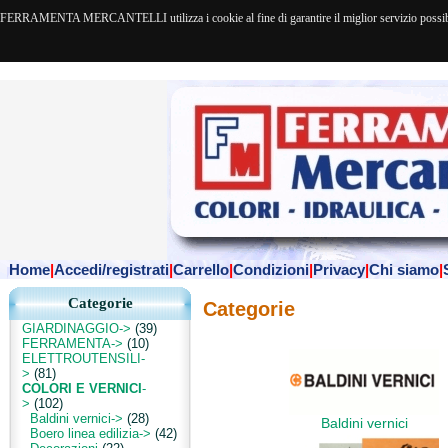
FERRAMENTA MERCANTELLI utilizza i cookie al fine di garantire il miglior servizio possibile. 
Home
|
Accedi/registrati
|
Carrello
|
Condizioni
|
Privacy
|
Chi siamo
|
Categorie
Categorie
GIARDINAGGIO->
(39)
FERRAMENTA->
(10)
ELETTROUTENSILI-
>
(81)
COLORI E VERNICI
-
>
(102)
Baldini vernici->
(28)
Baldini vernici
Boero linea edilizia->
(42)