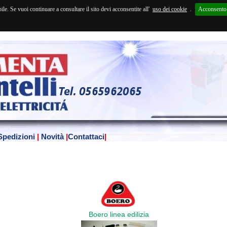
Se vuoi continuare a consultare il sito devi acconsentite all'
uso dei cookie
.
Acconsento
Spedizioni
|
Novità
|
Contattaci
|
Boero linea edilizia