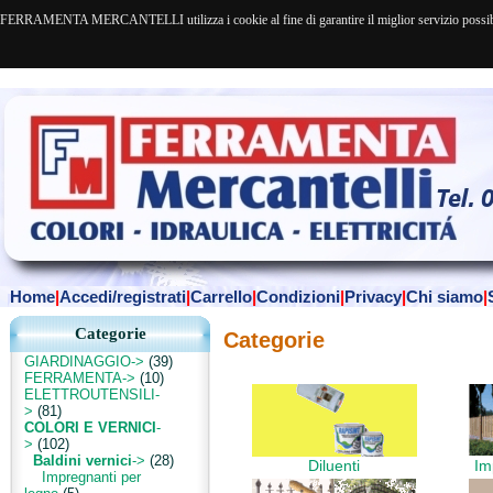
FERRAMENTA MERCANTELLI utilizza i cookie al fine di garantire il miglior servizio possibile. 
Home
|
Accedi/registrati
|
Carrello
|
Condizioni
|
Privacy
|
Chi siamo
|
Categorie
Categorie
GIARDINAGGIO->
(39)
FERRAMENTA->
(10)
ELETTROUTENSILI-
>
(81)
COLORI E VERNICI
-
>
(102)
Baldini vernici
->
(28)
Diluenti
Im
Impregnanti per