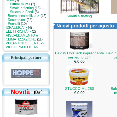
legno
(5)
Pitture murali
(7)
Smalti e flatting
(13)
Stucchi e Fondi
(3)
Boero linea edilizia->
(42)
Smalti e flatting
Decorazioni
(22)
Pennelli
(10)
Nuovi prodotti per agosto
IDRAULICA->
(4)
ELETTRICITÀ->
(2)
RISCALDAMENTO e
CLIMATIZZAZIONE
(11)
VOLANTINI OFFERTE->
VIDEO PRODOTTI->
Baldini Holz lack impregnante
Baldin
per legno Lt 4
pe
Principali partner
€.0.00
STUCCO ML.250
Bald
Novità
€.0.00
m