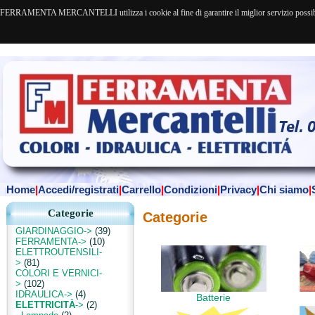
FERRAMENTA MERCANTELLI utilizza i cookie al fine di garantire il miglior servizio possibile. 
Home
|
Accedi/registrati
|
Carrello
|
Condizioni
|
Privacy
|
Chi siamo
|
Categorie
Categorie
GIARDINAGGIO->
(39)
FERRAMENTA->
(10)
ELETTROUTENSILI-
>
(81)
COLORI E VERNICI-
>
(102)
IDRAULICA->
(4)
Batterie
ELETTRICITÀ
->
(2)