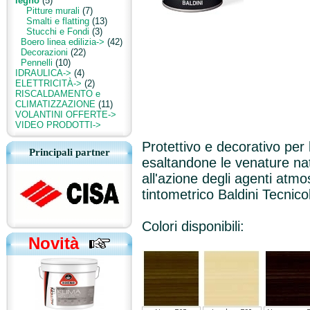
legno
(5)
Pitture murali
(7)
Smalti e flatting
(13)
Stucchi e Fondi
(3)
Boero linea edilizia->
(42)
Decorazioni
(22)
Pennelli
(10)
IDRAULICA->
(4)
ELETTRICITÀ->
(2)
RISCALDAMENTO e
CLIMATIZZAZIONE
(11)
VOLANTINI OFFERTE->
VIDEO PRODOTTI->
Protettivo e decorativo per 
Principali partner
esaltandone le venature nat
all'azione degli agenti atmos
tintometrico Baldini Tecnicol
Colori disponibili:
Novità