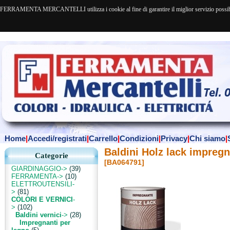
FERRAMENTA MERCANTELLI utilizza i cookie al fine di garantire il miglior servizio possibile. 
Home
|
Accedi/registrati
|
Carrello
|
Condizioni
|
Privacy
|
Chi siamo
|
Baldini Holz lack impregn
Categorie
[BA064791]
GIARDINAGGIO->
(39)
FERRAMENTA->
(10)
ELETTROUTENSILI-
>
(81)
COLORI E VERNICI
-
>
(102)
Baldini vernici
->
(28)
Impregnanti per