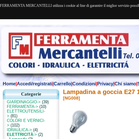
FERRAMENTA MERCANTELLI utilizza i cookie al fine di garantire il miglior servizio possibile. 
Home
|
Accedi/registrati
|
Carrello
|
Condizioni
|
Privacy
|
Chi siamo
|
Lampadina a goccia E27
Categorie
[NG008]
GIARDINAGGIO->
(39)
FERRAMENTA->
(10)
ELETTROUTENSILI-
>
(81)
COLORI E VERNICI-
>
(102)
IDRAULICA->
(4)
ELETTRICITÀ
->
(2)