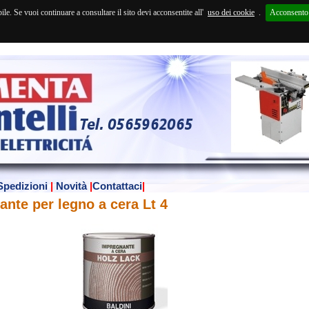
Se vuoi continuare a consultare il sito devi acconsentite all'
uso dei cookie
.
Acconsento
Spedizioni
|
Novità
|
Contattaci
|
ante per legno a cera Lt 4