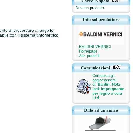
Carrello spesa
Nessun prodotto
Info sul produttore
ente di preservare a lungo le
abile con il sistema tintometrico
-
BALDINI VERNICI
Homepage
-
Altri prodotti
Comunicazioni
Comunica gli
aggiornamenti
di:
Baldini Holz
lack impregnante
per legno a cera
Lt 4
Dillo ad un amico