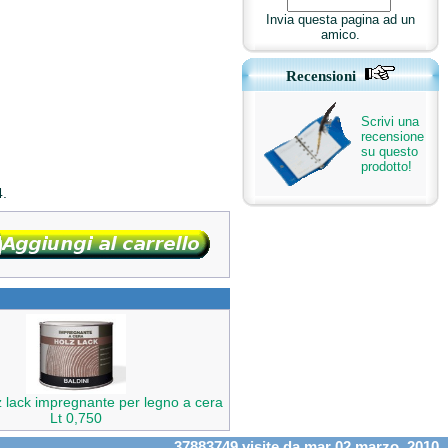
Invia questa pagina ad un
amico.
Recensioni
Scrivi una
recensione
su questo
prodotto!
4.
z lack impregnante per legno a cera
Lt 0,750
37883749 visite da mar 02 marzo, 2010