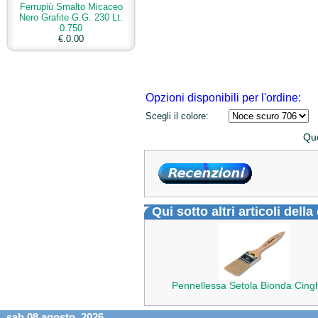
Ferrupiù Smalto Micaceo
Nero Grafite G.G. 230 Lt.
0.750
€.0.00
Opzioni disponibili per l'ordine:
Scegli il colore:
Que
Qui sotto altri articoli dell
Pennellessa Setola Bionda Cingh
sab 08 agosto, 2026