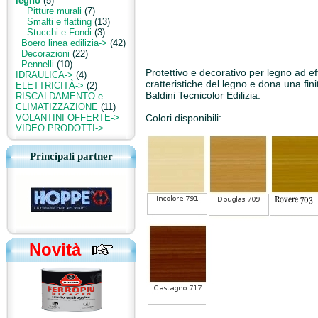
legno
(5)
Pitture murali
(7)
Smalti e flatting
(13)
Stucchi e Fondi
(3)
Boero linea edilizia->
(42)
Decorazioni
(22)
Pennelli
(10)
Protettivo e decorativo per legno ad ef
IDRAULICA->
(4)
cratteristiche del legno e dona una fin
ELETTRICITÀ->
(2)
Baldini Tecnicolor Edilizia.
RISCALDAMENTO e
CLIMATIZZAZIONE
(11)
VOLANTINI OFFERTE->
Colori disponibili:
VIDEO PRODOTTI->
Principali partner
Novità