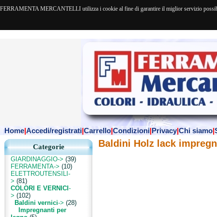
FERRAMENTA MERCANTELLI utilizza i cookie al fine di garantire il miglior servizio possibile. 
Home
|
Accedi/registrati
|
Carrello
|
Condizioni
|
Privacy
|
Chi siamo
|
Baldini Holz lack impregn
Categorie
GIARDINAGGIO->
(39)
FERRAMENTA->
(10)
ELETTROUTENSILI-
>
(81)
COLORI E VERNICI
-
>
(102)
Baldini vernici
->
(28)
Impregnanti per