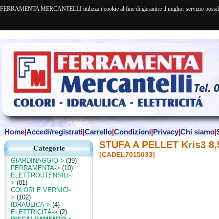
FERRAMENTA MERCANTELLI utilizza i cookie al fine di garantire il miglior servizio possibile. 
Home
|
Accedi/registrati
|
Carrello
|
Condizioni
|
Privacy
|
Chi siamo
|
STUFA A PELLET Kris3 8
Categorie
[CADEL7015033]
GIARDINAGGIO->
(39)
FERRAMENTA->
(10)
ELETTROUTENSILI-
>
(81)
COLORI E VERNICI-
>
(102)
IDRAULICA->
(4)
ELETTRICITÀ->
(2)