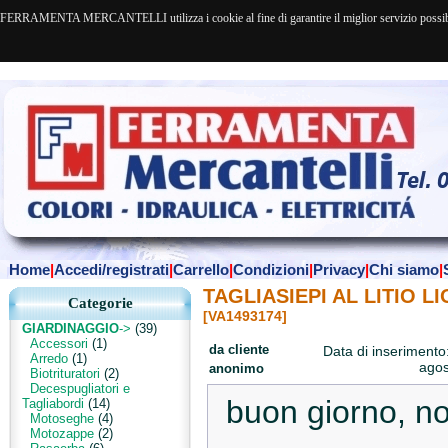
FERRAMENTA MERCANTELLI utilizza i cookie al fine di garantire il miglior servizio possibile. 
Home
|
Accedi/registrati
|
Carrello
|
Condizioni
|
Privacy
|
Chi siamo
|
TAGLIASIEPI AL LITIO LI
Categorie
[VA1493174]
GIARDINAGGIO
->
(39)
Accessori
(1)
da cliente
Data di inseriment
Arredo
(1)
agos
anonimo
Biotrituratori
(2)
Decespugliatori e
buon giorno, n
Tagliabordi
(14)
Motoseghe
(4)
Motozappe
(2)