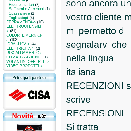
Rasaerba
(6)
sono ancora u
Rider e Trattori
(2)
Soffiatori e Aspiratori
(1)
Spazzaneve
(1)
vostro cliente 
Tagliasiepi
(5)
FERRAMENTA->
(10)
ELETTROUTENSILI-
mi permetto di
>
(81)
COLORI E VERNICI-
>
(102)
segnalarvi che
IDRAULICA->
(4)
ELETTRICITÀ->
(2)
RISCALDAMENTO e
nella lingua
CLIMATIZZAZIONE
(11)
VOLANTINI OFFERTE->
VIDEO PRODOTTI->
italiana
Principali partner
RECENZIONI s
scrive
RECENSIONI.
Novità
Si tratta