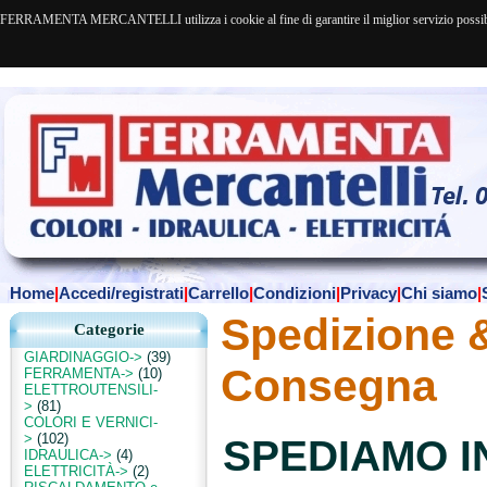
FERRAMENTA MERCANTELLI utilizza i cookie al fine di garantire il miglior servizio possibile. 
Home
|
Accedi/registrati
|
Carrello
|
Condizioni
|
Privacy
|
Chi siamo
|
Spedizione 
Categorie
GIARDINAGGIO->
(39)
Consegna
FERRAMENTA->
(10)
ELETTROUTENSILI-
>
(81)
COLORI E VERNICI-
>
(102)
SPEDIAMO IN
IDRAULICA->
(4)
ELETTRICITÀ->
(2)