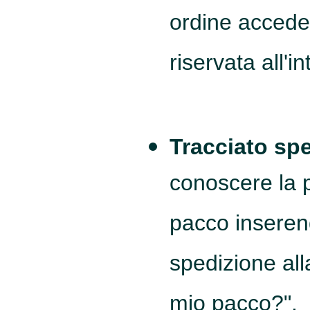
ordine acceden
riservata all'i
Tracciato sp
conoscere la p
pacco inserend
spedizione all
mio pacco?".