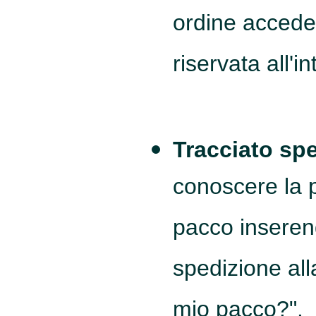
ordine acceden
riservata all'i
Tracciato sp
conoscere la p
pacco inserend
spedizione all
mio pacco?".