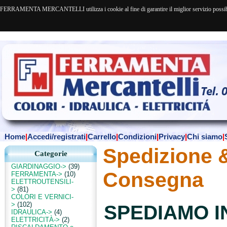
FERRAMENTA MERCANTELLI utilizza i cookie al fine di garantire il miglior servizio possibile. 
Home
|
Accedi/registrati
|
Carrello
|
Condizioni
|
Privacy
|
Chi siamo
|
Spedizione 
Categorie
GIARDINAGGIO->
(39)
Consegna
FERRAMENTA->
(10)
ELETTROUTENSILI-
>
(81)
COLORI E VERNICI-
>
(102)
SPEDIAMO IN
IDRAULICA->
(4)
ELETTRICITÀ->
(2)