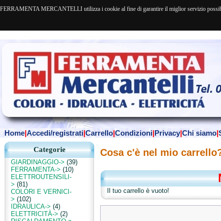
FERRAMENTA MERCANTELLI utilizza i cookie al fine di garantire il miglior servizio possibile. 
Home
|
Accedi/registrati
|
Carrello
|
Condizioni
|
Privacy
|
Chi siamo
|
Categorie
Cosa c'è nel mio carrello
GIARDINAGGIO->
(39)
FERRAMENTA->
(10)
ELETTROUTENSILI-
>
(81)
Il tuo carrello è vuoto!
COLORI E VERNICI-
>
(102)
IDRAULICA->
(4)
ELETTRICITÀ->
(2)